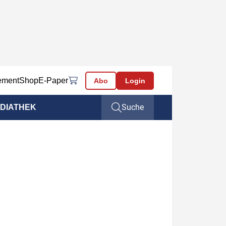
ement
Shop
E-Paper
Abo
Login
Suche
DIATHEK