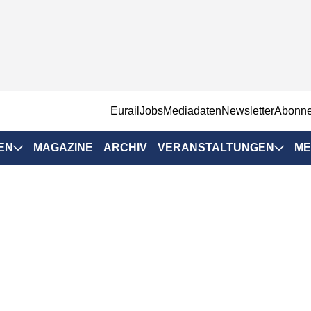
EurailJobs
Mediadaten
Newsletter
Abonn
EN
MAGAZINE
ARCHIV
VERANSTALTUNGEN
ME
Eurailpress-
Veranstaltungen
Rad-Schiene Tagung
 Positionen
IRSA 2025
n & Märkte
Branchentermine
ervices