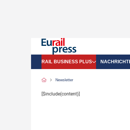
RAIL BUSINESS PLUS
NACHRICHT
Organigramme
Politik
Newsletter
SGV-Marktdaten
Recht
[$include(content)]
SPNV-Marktdaten
Personen &
Bilanzen
Unternehme
Recht
Betrieb & S