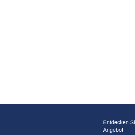
Eurailpress Career Boost
 & Komponenten
ur & Ausrüstung
Entdecken Si
Angebot