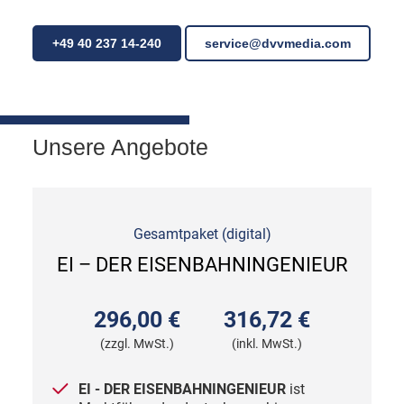
+49 40 237 14-240
service
@
dvvmedia.com
Unsere Angebote
Gesamtpaket (digital)
EI – DER EISENBAHNINGENIEUR
296,00 €
316,72 €
(zzgl. MwSt.)
(inkl. MwSt.)
EI - DER EISENBAHNINGENIEUR
ist